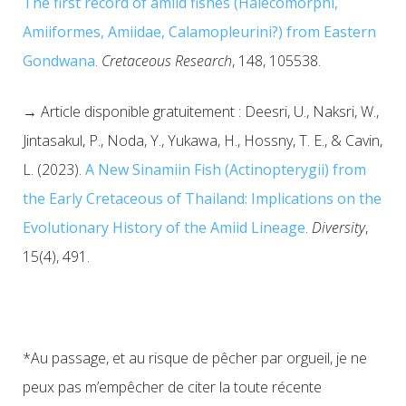
The first record of amiid fishes (Halecomorphi,
Amiiformes, Amiidae, Calamopleurini?) from Eastern
Gondwana
.
Cretaceous Research
, 148, 105538.
→ Article disponible gratuitement : Deesri, U., Naksri, W.,
Jintasakul, P., Noda, Y., Yukawa, H., Hossny, T. E., & Cavin,
L. (2023).
A New Sinamiin Fish (Actinopterygii) from
the Early Cretaceous of Thailand: Implications on the
Evolutionary History of the Amiid Lineage
.
Diversity
,
15(4), 491.
*Au passage, et au risque de pêcher par orgueil, je ne
peux pas m’empêcher de citer la toute récente