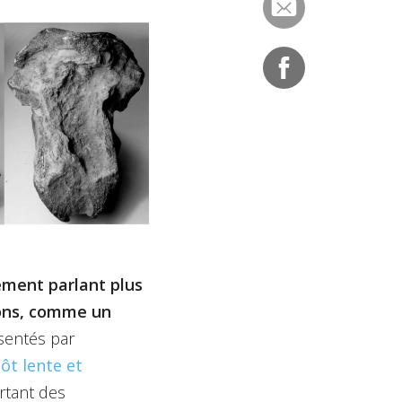
ement parlant plus
sons, comme un
ésentés par
ôt lente et
urtant des