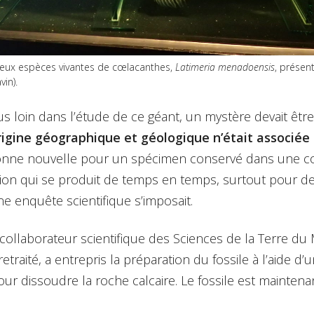
eux espèces vivantes de cœlacanthes,
Latimeria menadoensis
, présen
in).
lus loin dans l’étude de ce géant, un mystère devait êtr
rigine géographique et géologique n’était associée 
onne nouvelle pour un spécimen conservé dans une co
tion qui se produit de temps en temps, surtout pour des
e enquête scientifique s’imposait.
e collaborateur scientifique des Sciences de la Terre d
traité, a entrepris la préparation du fossile à l’aide d’
our dissoudre la roche calcaire. Le fossile est maintena