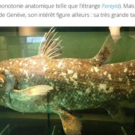
monotonie anatomique telle que l’étrange
Foreyia
). Mai
Genève, son intérêt figure ailleurs : sa très grande tail