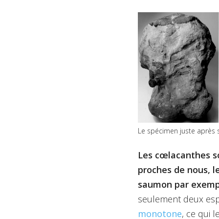
Le spécimen juste après s
Les cœlacanthes so
proches de nous, l
saumon par exemp
seulement deux espè
monotone
, ce qui 