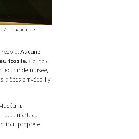
té à l’aquarium de
e résolu.
Aucune
au fossile.
Ce n’est
llection de musée,
 pièces arrivées il y
u Muséum,
un petit marteau
nt tout propre et