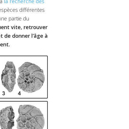
 à
la recherche des
espèces différentes
une partie du
ent vite, retrouver
t de donner l’âge à
ient.