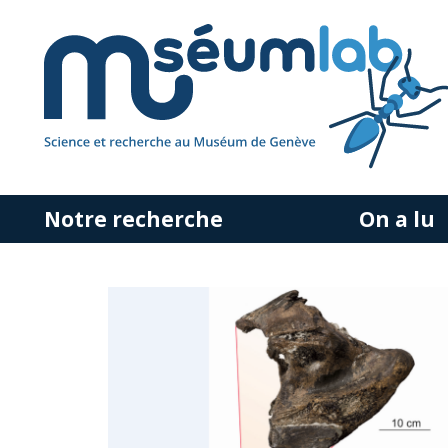
Notre recherche
On a lu
Accéder
au
contenu
principal