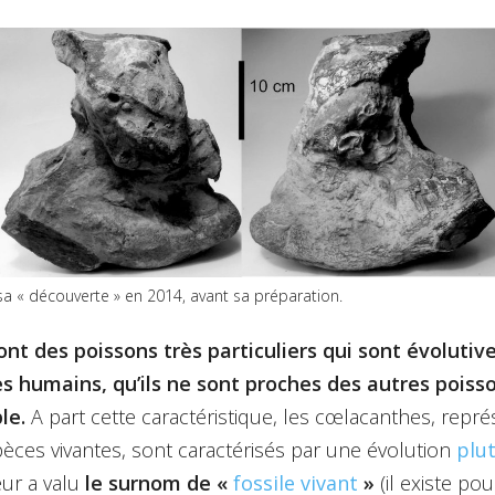
a « découverte » en 2014, avant sa préparation.
nt des poissons très particuliers qui sont évolutiv
es humains, qu’ils ne sont proches des autres pois
le.
A part cette caractéristique, les cœlacanthes, repr
ces vivantes, sont caractérisés par une évolution
plut
leur a valu
le surnom de «
fossile vivant
»
(il existe po