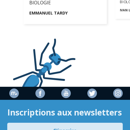
BIOL
BIOLOGIE
IVAN 
EMMANUEL TARDY
Inscriptions aux newsletters