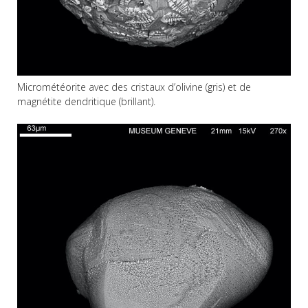
Micrométéorite avec des cristaux d’olivine (gris) et de
magnétite dendritique (brillant).