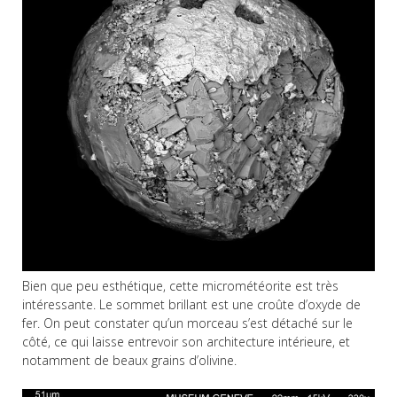
Bien que peu esthétique, cette micrométéorite est très
intéressante. Le sommet brillant est une croûte d’oxyde de
fer. On peut constater qu’un morceau s’est détaché sur le
côté, ce qui laisse entrevoir son architecture intérieure, et
notamment de beaux grains d’olivine.