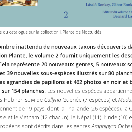
u catalogue sur la collection J. Plante de Noctuidés.
mbre inattendu de nouveaux taxons découverts d
tion Plante,
le volume 2 fournit uniquement les desc
Cela représente 20 nouveaux genres, 5 nouveaux s
et 39 nouvelles sous-espèces illustrés sur 80 planc
es agrandies de papillons et 462 photos en noir et 
 sur 154 planches.
Les nouvelles espèces appartiennen
is
Hübner, suivi de
Callyna
Guenée (7 espèces) et
Muda
iennent de 19 pays, dont la Thaïlande (26 espèces), la 
sie et le Vietnam (12 chacun), le Népal (11), l’Inde (10) e
ropéens sont décrits dans les genres
Amphipyra
Ochse