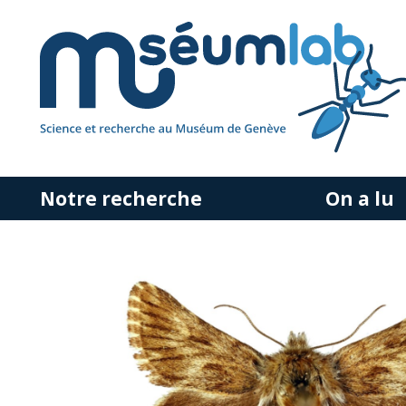
Notre recherche
On a lu
Accéder
au
contenu
principal