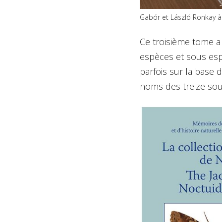
Gabór et László Ronkay 
Ce troisième tome a
espèces et sous esp
parfois sur la base d
noms des treize sous