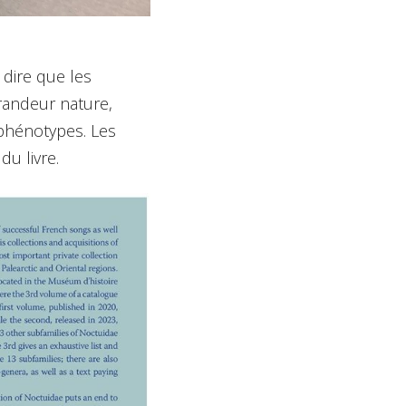
 dire que les
randeur nature,
s phénotypes. Les
u livre.