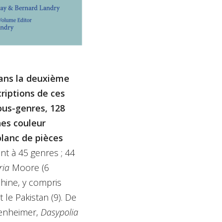
ans la deuxième
riptions de ces
ous-genres, 128
hes couleur
blanc de pièces
t à 45 genres ; 44
ria
Moore (6
Chine, y compris
t le Pakistan (9). De
nheimer,
Dasypolia