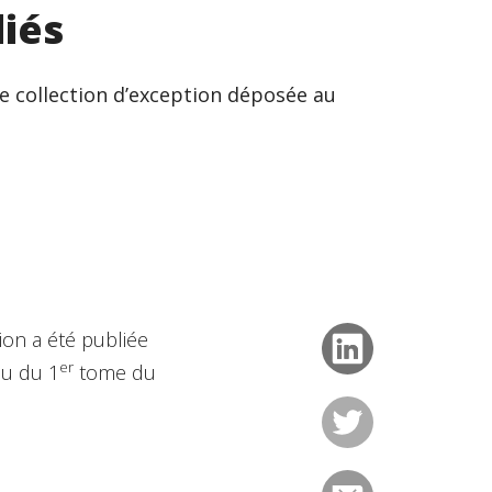
iés
e collection d’exception déposée au
ion a été publiée
er
nu du 1
tome du