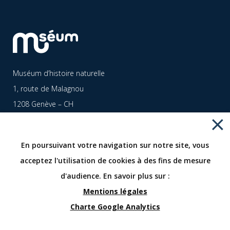
Muséum d’histoire naturelle
1, route de Malagnou
1208 Genève – CH
Fermé pour travaux
+41 (0)22 418 6300
En poursuivant votre navigation sur notre site, vous
www.museum-geneve.ch
acceptez l'utilisation de cookies à des fins de mesure
info.museum@geneve.ch
d'audience. En savoir plus sur :
Mentions légales
Copyright © Muséum d'histoire naturelle Genève 2026
Charte Google Analytics