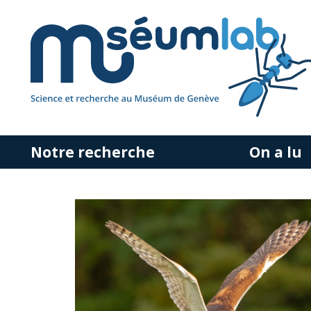
Notre recherche
On a lu
Accéder
au
contenu
principal