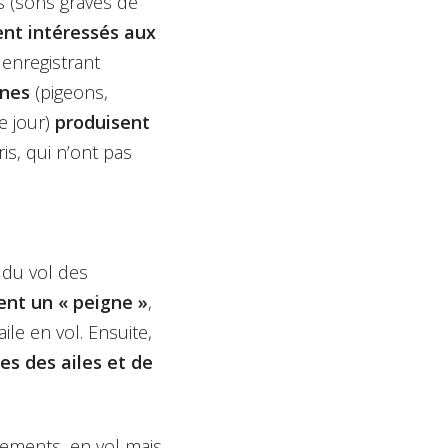
s (sons graves de
ent intéressés aux
 enregistrant
rnes
(pigeons,
e jour)
produisent
is, qui n’ont pas
t du vol des
ent un « peigne »
,
ile en vol. Ensuite,
es des ailes et de
tements, en vol mais