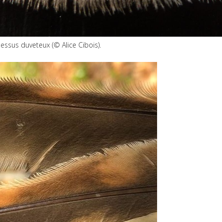
dessus duveteux (
©
Alice Cibois).