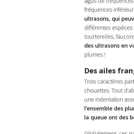
aigus de fréquences 
fréquences inférieur
ultrasons, qui peu
différentes espèces 
tourterelles, faucon
des ultrasons en vo
plumes !
Des ailes fra
Trois caractères par
chouettes. Tout d’a
une indentation assez
l’ensemble des pl
la queue ont des b
Globalement, ces pa