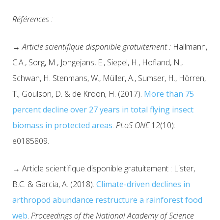
Références :
→ Article scientifique disponible gratuitement :
Hallmann,
C.A., Sorg, M., Jongejans, E., Siepel, H., Hofland, N.,
Schwan, H. Stenmans, W., Müller, A., Sumser, H., Hörren,
T., Goulson, D. & de Kroon, H. (2017).
More than 75
percent decline over 27 years in total flying insect
biomass in protected areas
.
PLoS ONE
12(10):
e0185809.
→
Article scientifique disponible gratuitement : Lister,
B.C. & Garcia, A. (2018).
Climate-driven declines in
arthropod abundance restructure a rainforest food
web
.
Proceedings of the National Academy of Science