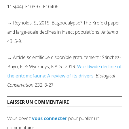
115(44): E10397–E10406.
→
Reynolds, S., 2019. Bugpocalypse? The Krefeld paper
and large-scale declines in insect populations.
Antenna
43: 5-9.
→
Article scientifique disponible gratuitement : Sánchez-
Bayo, F. & Wyckhuys, K.A.G., 2019.
Worldwide decline of
the entomofauna: A review of its drivers
.
Biological
Conservation
232: 8-27.
LAISSER UN COMMENTAIRE
Vous devez
vous connecter
pour publier un
commentaire.